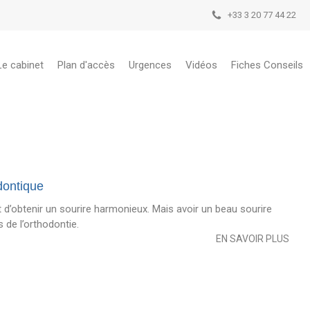
+33 3 20 77 44 22
Le cabinet
Plan d'accès
Urgences
Vidéos
Fiches Conseils
odontique
d’obtenir un sourire harmonieux. Mais avoir un beau sourire
 de l’orthodontie.
EN SAVOIR PLUS