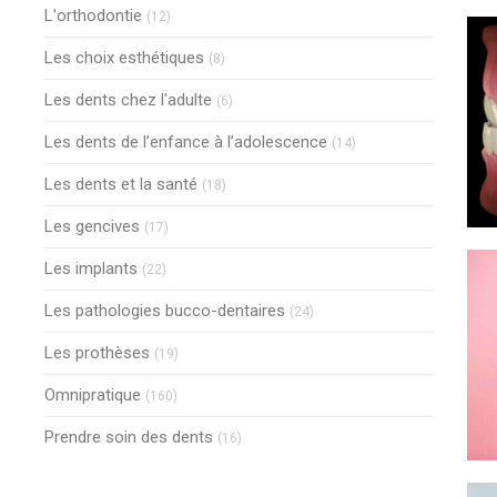
Articles Count
L'orthodontie
(12)
Articles Count
Les choix esthétiques
(8)
Articles Count
Les dents chez l'adulte
(6)
Articles Count
Les dents de l’enfance à l’adolescence
(14)
Articles Count
Les dents et la santé
(18)
Articles Count
Les gencives
(17)
Articles Count
Les implants
(22)
Articles Count
Les pathologies bucco-dentaires
(24)
Articles Count
Les prothèses
(19)
Articles Count
Omnipratique
(160)
Articles Count
Prendre soin des dents
(16)