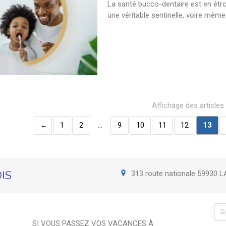
La santé bucco-dentaire est en étro
une véritable sentinelle, voire mêm
Affichage des articles
1
2
…
9
10
11
12
13
OIS
313 route nationale
59930
L
Re
SI VOUS PASSEZ VOS VACANCES À