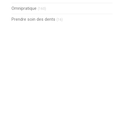
Articles Count
Omnipratique
(160)
Articles Count
Prendre soin des dents
(16)