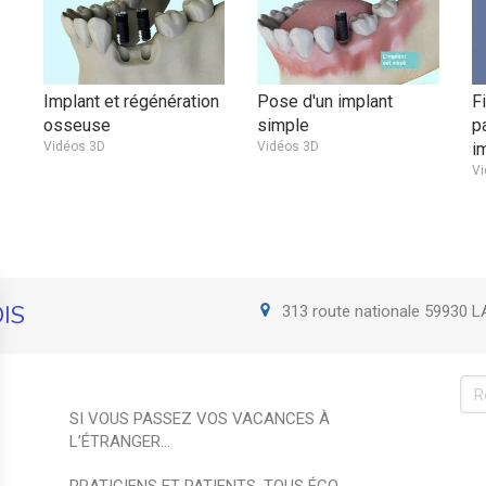
Implant et régénération
Pose d'un implant
F
osseuse
simple
p
Vidéos 3D
Vidéos 3D
i
Vi
OIS
313 route nationale
59930
L
Re
SI VOUS PASSEZ VOS VACANCES À
L’ÉTRANGER...