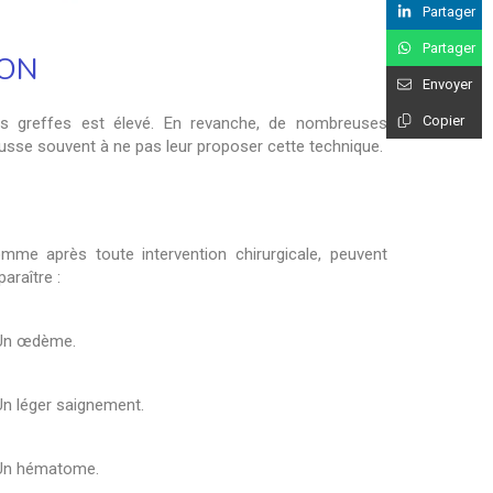
Partager
Partager
ION
Envoyer
Copier
s greffes est élevé. En revanche, de nombreuses
usse souvent à ne pas leur proposer cette technique.
mme après toute intervention chirurgicale, peuvent
araître :
Un œdème.
Un léger saignement.
Un hématome.