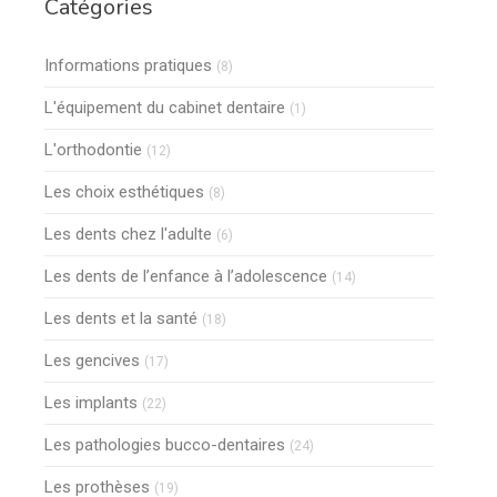
Catégories
Articles Count
Informations pratiques
(8)
Articles Count
L'équipement du cabinet dentaire
(1)
Articles Count
L'orthodontie
(12)
Articles Count
Les choix esthétiques
(8)
Articles Count
Les dents chez l'adulte
(6)
Articles Count
Les dents de l’enfance à l’adolescence
(14)
Articles Count
Les dents et la santé
(18)
Articles Count
Les gencives
(17)
Articles Count
Les implants
(22)
Articles Count
Les pathologies bucco-dentaires
(24)
Articles Count
Les prothèses
(19)